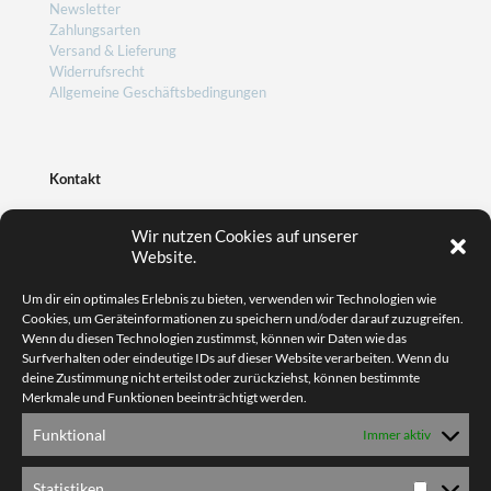
Newsletter
Zahlungsarten
Versand & Lieferung
Widerrufsrecht
Allgemeine Geschäftsbedingungen
Kontakt
Wir nutzen Cookies auf unserer
Website.
Friedrich GmbH
Grünhainer Straße 10
Um dir ein optimales Erlebnis zu bieten, verwenden wir Technologien wie
08315 Lauter-Bernsbach
Cookies, um Geräteinformationen zu speichern und/oder darauf zuzugreifen.
Wenn du diesen Technologien zustimmst, können wir Daten wie das
+49 (0) 3774-17484-55
Surfverhalten oder eindeutige IDs auf dieser Website verarbeiten. Wenn du
info@acero-welt.de
deine Zustimmung nicht erteilst oder zurückziehst, können bestimmte
Merkmale und Funktionen beeinträchtigt werden.
Funktional
Immer aktiv
Statistiken