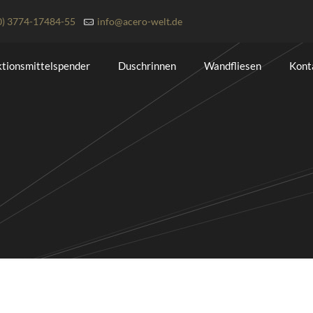
0) 3774-17484-55
info@acero-welt.de
ktionsmittelspender
Duschrinnen
Wandfliesen
Kont