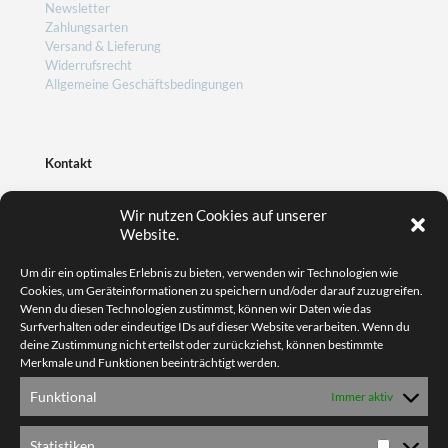
Newsletter
Zahlungsarten
Versand & Lieferung
Widerrufsrecht
Allgemeine Geschäftsbedingungen
Kontakt
Wir nutzen Cookies auf unserer
Website.
Friedrich GmbH
Grünhainer Straße 10
Um dir ein optimales Erlebnis zu bieten, verwenden wir Technologien wie
08315 Lauter-Bernsbach
Cookies, um Geräteinformationen zu speichern und/oder darauf zuzugreifen.
Wenn du diesen Technologien zustimmst, können wir Daten wie das
+49 (0) 3774-17484-55
Surfverhalten oder eindeutige IDs auf dieser Website verarbeiten. Wenn du
info@acero-welt.de
deine Zustimmung nicht erteilst oder zurückziehst, können bestimmte
Merkmale und Funktionen beeinträchtigt werden.
Funktional
Immer aktiv
Statistiken